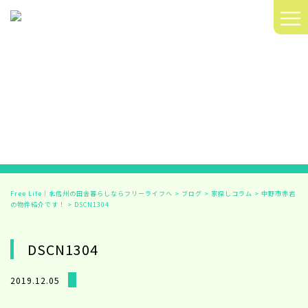
≡
Free Life｜北信州の田舎暮らしならフリーライフへ
>
ブログ
>
家探しコラム
>
中野市赤岩
の物件紹介です！
>
DSCN1304
DSCN1304
2019.12.05