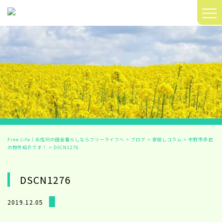
≡
Free Life｜北信州の田舎暮らしならフリーライフへ
>
ブログ
>
家探しコラム
>
中野市赤岩
の物件紹介です！
>
DSCN1276
DSCN1276
2019.12.05